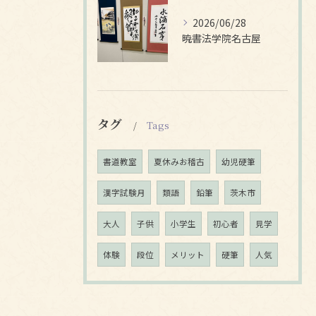
2026/06/28
暁書法学院名古屋
タグ
Tags
書道教室
夏休みお稽古
幼児硬筆
漢字試験月
類語
鉛筆
茨木市
大人
子供
小学生
初心者
見学
体験
段位
メリット
硬筆
人気