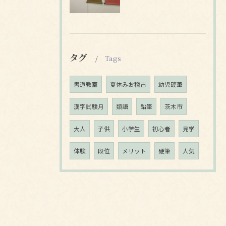
タグ
Tags
書道教室
夏休みお稽古
幼児硬筆
漢字試験月
類語
鉛筆
茨木市
大人
子供
小学生
初心者
見学
体験
段位
メリット
硬筆
人気